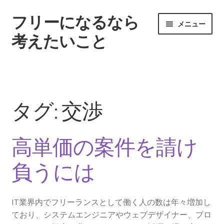
フリーになるなら
ナ
コ
メニュー
ビ
ン
考えたいこと
ゲ
テ
ー
ン
ホーム
シ
ツ
ョ
へ
フリーランスとして案件を探す方法
ン
ス
タグ:
交渉
へ
キ
様々な現場で必要とされているエンジニア
ス
ッ
キ
プ
高単価の案件を請け
ッ
高単価の案件を請け負うには
プ
負うには
IT業界内でフリーランスとして働く人の数は年々増加し
ており、システムエンジニアやウェブデザイナー、プロ